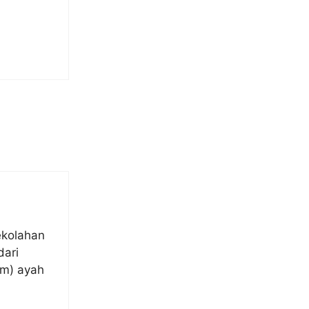
ekolahan
dari
lm) ayah