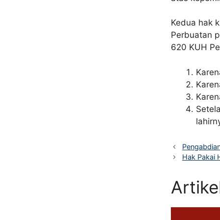
Kedua hak k
Perbuatan p
620 KUH Per
Karen
Karen
Karen
Setel
lahir
Pengabdian
Hak Pakai H
Artik