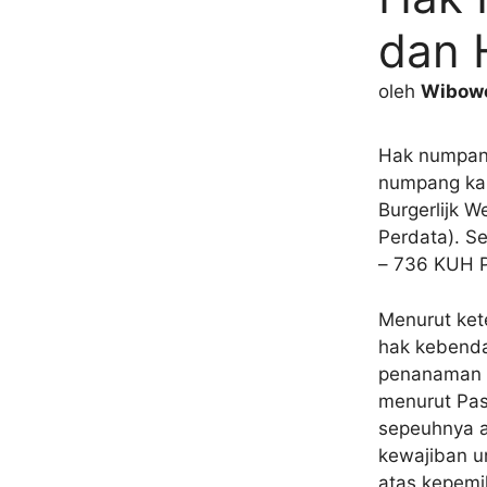
dan 
oleh
Wibowo
Hak numpang
numpang kar
Burgerlijk 
Perdata). S
– 736 KUH P
Menurut ket
hak kebend
penanaman d
menurut Pas
sepeuhnya a
kewajiban u
atas kepemi