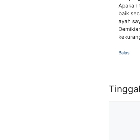
Apakah t
baik sec
ayah sa
Demikia
kekuran
Balas
Tingga
Komentar