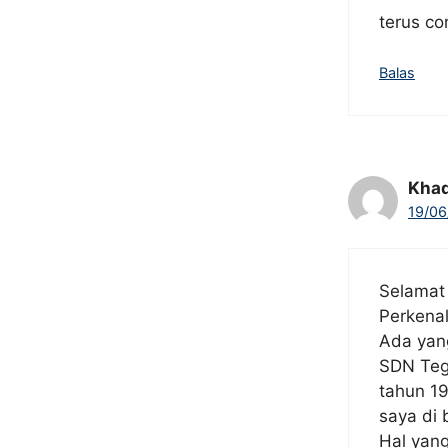
terus co
Balas
Khad
19/06
Selamat
Perkena
Ada yan
SDN Tega
tahun 19
saya di 
Hal yang