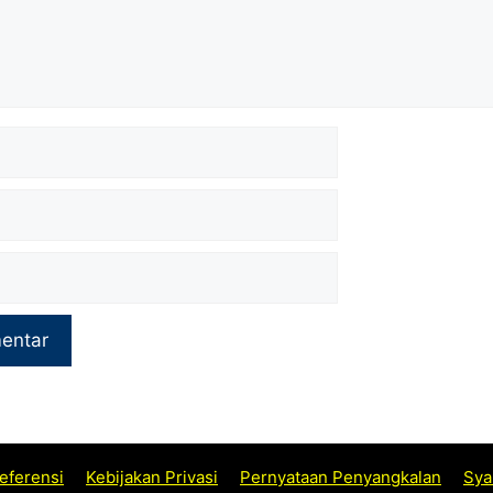
eferensi
Kebijakan Privasi
Pernyataan Penyangkalan
Sya