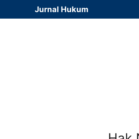
Langsung
Jurnal Hukum
ke
isi
Hak 