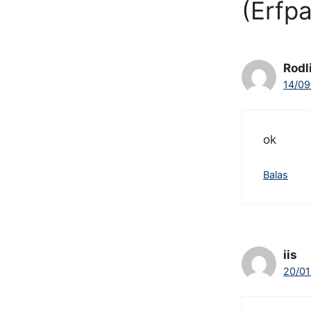
(Erfpa
Rodl
14/09
ok
Balas
iis
20/01