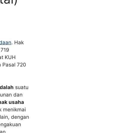
daan
. Hak
 719
at KUH
n Pasal 720
dalah
suatu
gunan dan
hak usaha
k menikmai
lain, dengan
pengakuan
an.