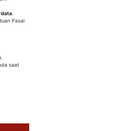
rdata
.
tuan Pasal
n.
ada saat