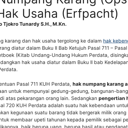
Hak Usaha (Erfpacht)
 Tjokro Tunardy S.H., M.Kn.
 karang dan hak usaha tergolong ke dalam
hak keben
ang diatur dalam Buku II Bab Ketujuh Pasal 711 – Pasal
Wetboek (Kitab Undang-Undang Hukum Perdata, disingk
edangkan hak usaha diatur dalam Buku II bab Kedelapa
erdata.
entuan Pasal 711 KUH Perdata,
hak numpang karang a
aan untuk mempunyai gedung-gedung, bangunan-ban
i atas pekarangan orang lain. Sedangkan
pengertian 
al 720 KUH Perdata adalah suatu hak kebendaan untu
kan kegunaan suatu barang tidak bergerak milik orang 
ntuk membaar upeti tahunan kepada pemilik sebagai 
likannya, baik berupa uang, berupa hasil atau pendapat