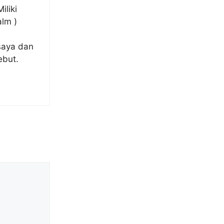
iliki
lm )
saya dan
ebut.