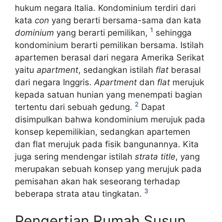
hukum negara Italia. Kondominium terdiri dari
kata
con
yang berarti bersama-sama dan kata
1
dominium
yang berarti pemilikan,
sehingga
kondominium berarti pemilikan bersama. Istilah
apartemen berasal dari negara Amerika Serikat
yaitu
apartment
, sedangkan istilah
flat
berasal
dari negara Inggris.
Apartment
dan
flat
merujuk
kepada satuan hunian yang menempati bagian
2
tertentu dari sebuah gedung.
Dapat
disimpulkan bahwa kondominium merujuk pada
konsep kepemilikian, sedangkan apartemen
dan flat merujuk pada fisik bangunannya. Kita
juga sering mendengar istilah
strata title
, yang
merupakan sebuah konsep yang merujuk pada
pemisahan akan hak seseorang terhadap
3
beberapa strata atau tingkatan.
Pengertian Rumah Susun