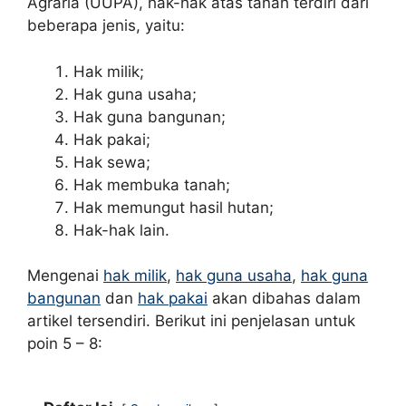
Agraria (UUPA), hak-hak atas tanah terdiri dari
beberapa jenis, yaitu:
Hak milik;
Hak guna usaha;
Hak guna bangunan;
Hak pakai;
Hak sewa;
Hak membuka tanah;
Hak memungut hasil hutan;
Hak-hak lain.
Mengenai
hak milik
,
hak guna usaha
,
hak guna
bangunan
dan
hak pakai
akan dibahas dalam
artikel tersendiri. Berikut ini penjelasan untuk
poin 5 – 8: