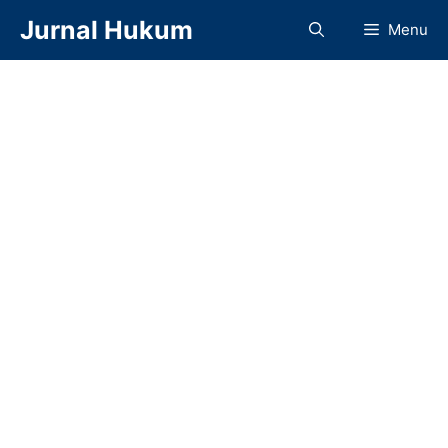
Langsung
Jurnal Hukum
Menu
ke
isi