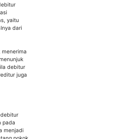
debitur
asi
s, yaitu
lnya dari
uk menerima
 menunjuk
la debitur
editur juga
 debitur
n pada
wa menjadi
tang pokok,