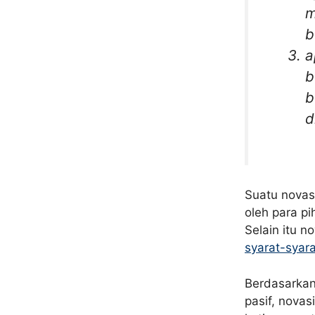
m
b
a
b
b
d
Suatu novas
oleh para p
Selain itu n
syarat-syara
Berdasarkan
pasif, novas