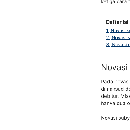
ketiga cara 
Daftar Isi
1.
Novasi s
2.
Novasi s
3.
Novasi o
Novasi 
Pada novasi 
dimaksud de
debitur. Mis
hanya dua o
Novasi subye