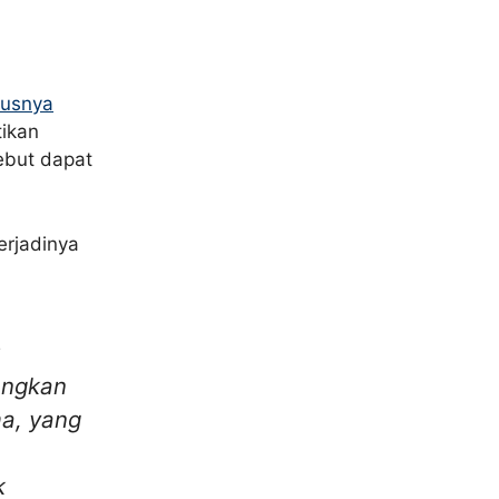
usnya
tikan
ebut dapat
erjadinya
u
angkan
a, yang
k