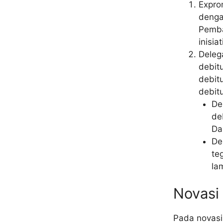
Expro
denga
Pemba
inisia
Deleg
debit
debit
debit
De
de
Da
De
te
la
Novasi 
Pada novasi 