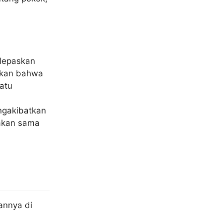
lepaskan
akan bahwa
atu
ngakibatkan
takan sama
annya di