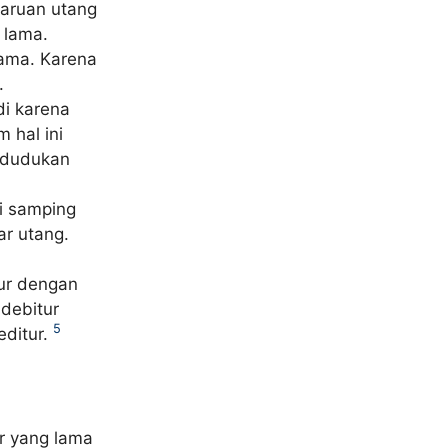
baruan utang
 lama.
lama. Karena
.
di karena
 hal ini
edudukan
di samping
ar utang.
tur dengan
debitur
5
editur.
ur yang lama