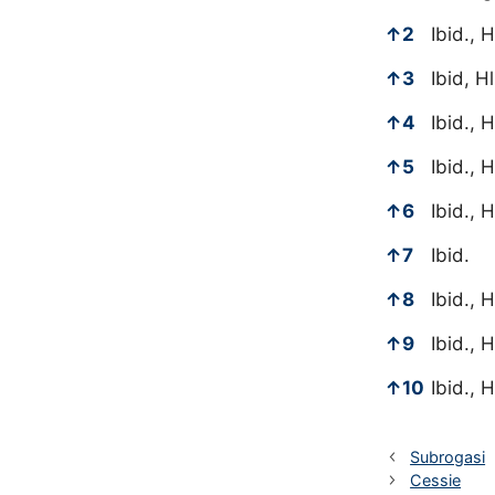
↑
2
Ibid., 
↑
3
Ibid, H
↑
4
Ibid., 
↑
5
Ibid., 
↑
6
Ibid., 
↑
7
Ibid.
↑
8
Ibid., 
↑
9
Ibid., 
↑
10
Ibid., 
Subrogasi
Cessie