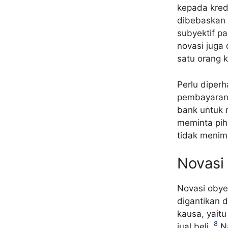
kepada kredi
dibebaskan d
subyektif pa
novasi juga 
satu orang k
Perlu diper
pembayaran 
bank untuk 
meminta pih
tidak menim
Novasi 
Novasi obyek
digantikan d
kausa, yait
8
jual beli.
Na