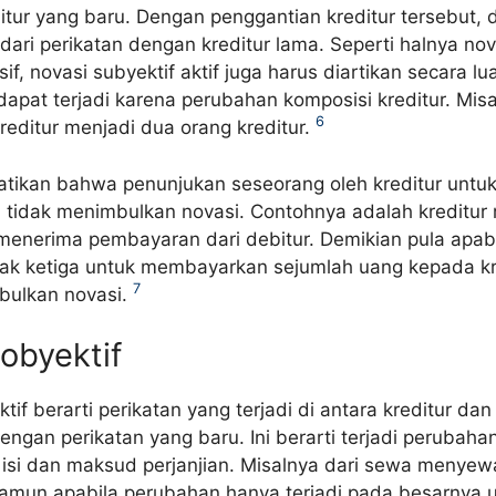
tur yang baru. Dengan penggantian kreditur tersebut, 
ari perikatan dengan kreditur lama. Seperti halnya nov
sif, novasi subyektif aktif juga harus diartikan secara lua
dapat terjadi karena perubahan komposisi kreditur. Misa
6
reditur menjadi dua orang kreditur.
hatikan bahwa penunjukan seseorang oleh kreditur unt
tidak menimbulkan novasi. Contohnya adalah kreditur
menerima pembayaran dari debitur. Demikian pula apabi
ak ketiga untuk membayarkan sejumlah uang kepada kr
7
bulkan novasi.
obyektif
tif berarti perikatan yang terjadi di antara kreditur dan
engan perikatan yang baru. Ini berarti terjadi perubaha
u isi dan maksud perjanjian. Misalnya dari sewa menye
mun apabila perubahan hanya terjadi pada besarnya u