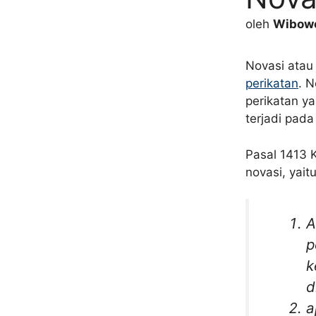
oleh
Wibowo
Novasi atau
perikatan
. N
perikatan y
terjadi pada
Pasal 1413 
novasi, yaitu
A
p
k
d
a