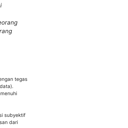
i
seorang
orang
dengan tegas
data).
memenuhi
i subyektif
asan dari