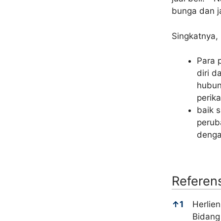
bunga dan j
Singkatnya, 
Para 
diri 
hubun
perik
baik 
perub
denga
Referens
Referensi
↑
1
Herlie
Bidang 