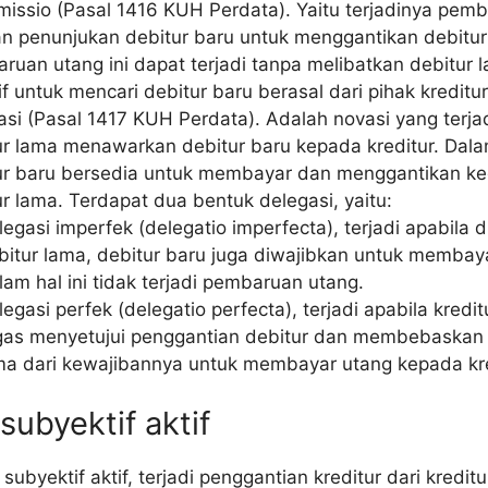
missio (Pasal 1416 KUH Perdata). Yaitu terjadinya pem
n penunjukan debitur baru untuk menggantikan debitur
ruan utang ini dapat terjadi tanpa melibatkan debitur 
tif untuk mencari debitur baru berasal dari pihak kreditur
asi (Pasal 1417 KUH Perdata). Adalah novasi yang terja
ur lama menawarkan debitur baru kepada kreditur. Dalam
ur baru bersedia untuk membayar dan menggantikan k
ur lama. Terdapat dua bentuk delegasi, yaitu:
legasi imperfek (delegatio imperfecta), terjadi apabila 
bitur lama, debitur baru juga diwajibkan untuk membay
lam hal ini tidak terjadi pembaruan utang.
legasi perfek (delegatio perfecta), terjadi apabila kredi
gas menyetujui penggantian debitur dan membebaskan 
ma dari kewajibannya untuk membayar utang kepada kr
subyektif aktif
subyektif aktif, terjadi penggantian kreditur dari kredit