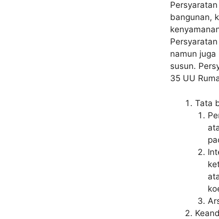
Persyaratan
bangunan, k
kenyamanan 
Persyaratan
namun juga 
susun. Pers
35 UU Rumah
Tata 
Pe
at
pa
In
ke
at
ko
Ar
Keand