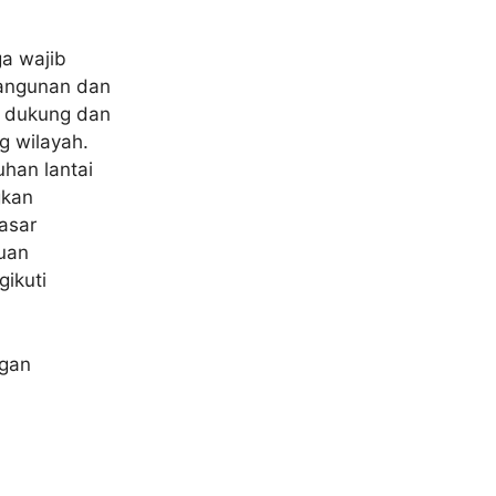
a wajib
bangunan dan
a dukung dan
g wilayah.
uhan lantai
gkan
asar
tuan
ikuti
ngan