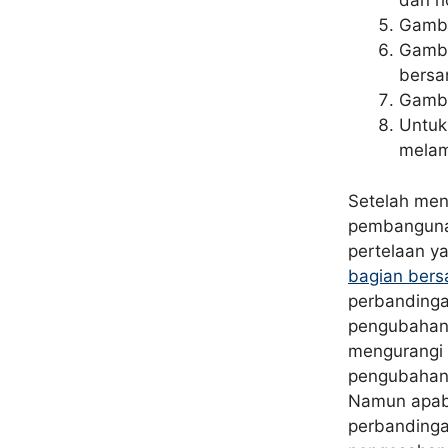
dan h
Gamba
Gamba
bersa
Gamba
Untuk
melam
Setelah mend
pembangunan
pertelaan y
bagian ber
perbandinga
pengubahan 
mengurangi 
pengubahan 
Namun apabi
perbandinga