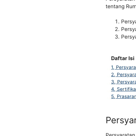
tentang Rum
Persya
Persy
Persy
Daftar Isi
1.
Persyara
2.
Persyara
3.
Persyara
4.
Sertifika
5.
Prasara
Persyar
Persyaratan 