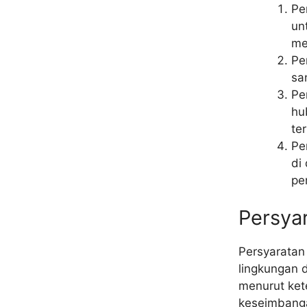
Pe
un
me
Pe
sa
Pe
hu
te
Pe
di
pe
Persyar
Persyaratan
lingkungan 
menurut ke
keseimbanga