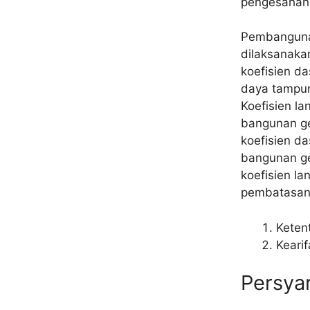
pengesahan 
Pembanguna
dilaksanaka
koefisien d
daya tampun
Koefisien la
bangunan ge
koefisien d
bangunan ge
koefisien l
pembatasan
Keten
Kearif
Persya