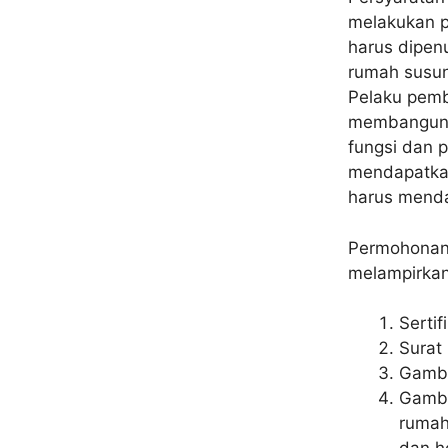
melakukan p
harus dipe
rumah susun,
Pelaku pemb
membangun 
fungsi dan 
mendapatkan 
harus menda
Permohonan 
melampirkan
Sertif
Surat
Gamba
Gamba
rumah