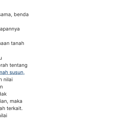
rsama, benda
gkapannya
naan tanah
u
rah tentang
mah susun,
 nilai
an
dak
ian, maka
h terkait.
lai