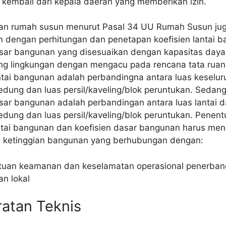
kembali dari kepala daerah yang memberikan izin.
n rumah susun menurut Pasal 34 UU Rumah Susun jug
n dengan perhitungan dan penetapan koefisien lantai 
asar bangunan yang disesuaikan dengan kapasitas day
g lingkungan dengan mengacu pada rencana tata ruan
ntai bangunan adalah perbandingna antara luas keselur
dung dan luas persil/kaveling/blok peruntukan. Sedan
asar bangunan adalah perbandingan antara luas lantai d
dung dan luas persil/kaveling/blok peruntukan. Penen
antai bangunan dan koefisien dasar bangunan harus meng
 ketinggian bangunan yang berhubungan dengan:
tuan keamanan dan keselamatan operasional penerba
an lokal
ratan Teknis