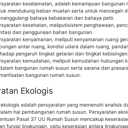
rsyaratan keselamatan, adalah kemampuan bangunan 
tuk mendukung beban muatan serta untuk mencegah 
nanggulangi bahaya kebakaran dan bahaya petir.
rsyaratan kesehatan, meliputisistem penghawaan, pen
nitasi dan penggunaan bahan bangunan.
rsyaratan kenyamanan, meliputi kenyamanan ruang ger
bungan antar ruang, kondisi udara dalam ruang, pandan
rhadap pengaruh tingkat getaran dan tingkat kebisingan
rsyaratan kemudahan, meliputi kemudahan hubungan ke
 dalam bangunan rumah susun serta sarana dan prasar
manfaatan bangunan rumah susun.
atan Ekologis
 ekologis adalah persyaratan yang memenuhi analisis 
dalam hal pembangunan rumah susun. Persyaratan ekol
tentuan Pasal 37 UU Rumah Susun mencakup keserasia
n fungsi lingkungan, yaitu keserasian antara lingkunga