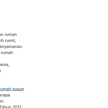
an rumah
ih rumit,
kenyamanan
n rumah
knis,
n
rumah susun
erapa
un.
Tahun 2011