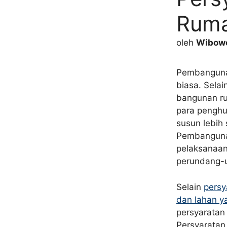
Ruma
oleh
Wibowo
Pembangunan
biasa. Selai
bangunan r
para penghu
susun lebih
Pembangunan
pelaksanaan
perundang-
Selain
persy
dan lahan y
persyaratan
Persyaratan