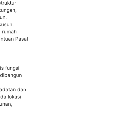
truktur
kungan,
un.
susun,
n rumah
ntuan Pasal
is fungsi
 dibangun
padatan dan
da lokasi
gunan,