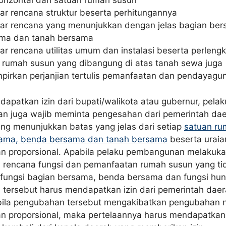
orizontal dari satuan rumah susun
r rencana struktur beserta perhitungannya
r rencana yang menunjukkan dengan jelas bagian be
ma dan tanah bersama
r rencana utilitas umum dan instalasi beserta perlen
 rumah susun yang dibangung di atas tanah sewa juga
pirkan perjanjian tertulis pemanfaatan dan pendayagu
apatkan izin dari bupati/walikota atau gubernur, pelak
 juga wajib meminta pengesahan dari pemerintah dae
ang menunjukkan batas yang jelas dari setiap
satuan ru
sama, benda bersama dan tanah bersama
beserta uraian
n proporsional. Apabila pelaku pembangunan melakuk
rencana fungsi dan pemanfaatan rumah susun yang ti
fungsi bagian bersama, benda bersama dan fungsi hun
tersebut harus mendapatkan izin dari pemerintah daera
la pengubahan tersebut mengakibatkan pengubahan ni
n proporsional, maka pertelaannya harus mendapatkan