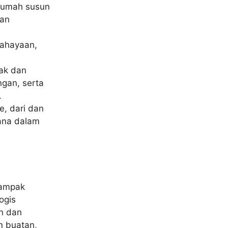
rumah susun
dan
cahayaan,
ak dan
gan, serta
.
, dari dan
ana dalam
dampak
ogis
n dan
n buatan,